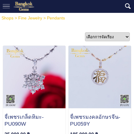
Shops
>
Fine Jewelry
>
Pendants
จี้เพชรเกล็ดหิมะ-
จี้เพชรมงคลอักษรจีน-
PU090W
PU059Y