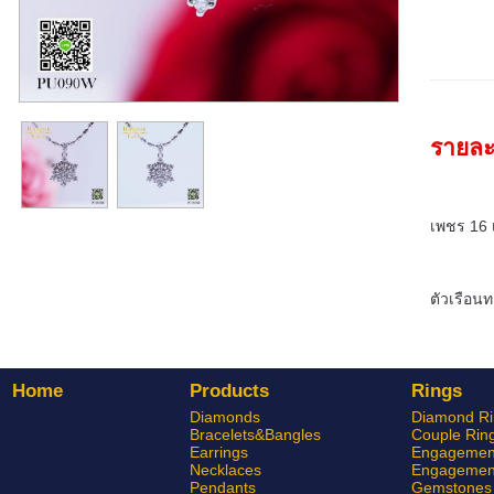
รายละ
เพชร 16 
ตัวเรือน
Home
Products
Rings
Diamonds
Diamond Ri
Bracelets&Bangles
Couple Rin
Earrings
Engagement
Necklaces
Engagement
Pendants
Gemstones 