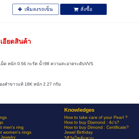
เพิ่มลงรถเข็น
สั่งซื้อ
เอียดสินค้า
เม็ด หนัก 0.56 กะรัต น้ำ98 ความสะอาดระดับVVS
ทองคำขาวแท้ 18K หนัก 2.27 กรัม
Knowledges
ngs
How to take care of your Pearl ?
gs
How to buy Diamond : 4c's?
 men's ring
How to buy Dimond : Certificate?
 women's rings
Jewel Birthday
Jewelry
วิธีวัดไซส์แหวน