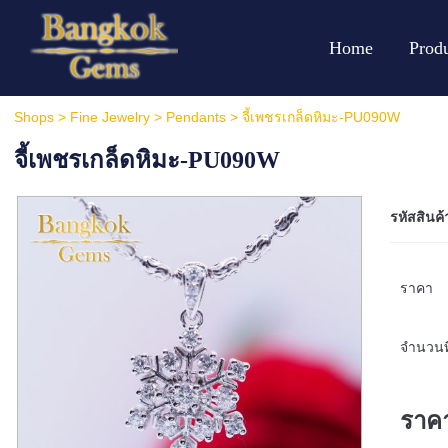
Home
Prod
Shops
>
Fine Jewelry
>
Pendants
> จี้เพชรเกล็ดหิมะ-PU090W
จี้เพชรเกล็ดหิมะ-PU090W
รหัสสินค้
ราคา
จำนวนที
ราค