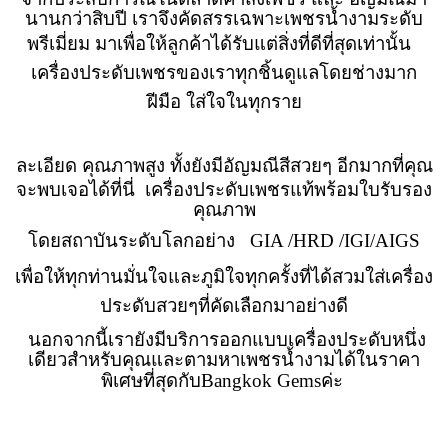
นานกว่าสิบปี เราจึงคัดสรรเฉพาะเพชรน้ำงามระดับ
พรีเมี่ยม
มาเพื่อให้
ลูกค้า
ได้รับแต่สิ่งที่ดีที่สุดเท่านั้น
เครื่องประดับเพชรของเราทุกชิ้นดูแลโดยช่างมาก
ฝีมือ ใส่ใจในทุกราย
ละเอียด คุณภาพสูง
ทั้งยังมี
อัญมณีสีสวยๆ อีกมากที่คุณ
จะพบเจอได้ที่นี่ เครื่องประดับเพชรแท้พร้อมใบรับรอง
คุณภาพ
โดยสถาบันระดับโลกอย่าง
GIA /HRD
/IGI
/AIGS
เพื่อให้ทุกท่านมั่นใจและ
ภูมิใจ
ทุก
ครั้งที่ได้สวมใส่เครื่อง
ประดับสวยๆที่คัดเลือกมาอย่างดี
นอกจากนี้เรายังมีบริการออกแบบเครื่องประดับหนึ่ง
เดียวสำหรับคุณ
และตามหาเพชรน้ำงามได้ในราคา
พิเศษที่สุดกับ
Bangkok Gems
ค่ะ