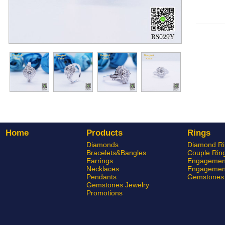
Home
Products
Rings
Diamonds
Diamond Ri
Bracelets&Bangles
Couple Rin
Earrings
Engagement
Necklaces
Engagement
Pendants
Gemstones 
Gemstones Jewelry
Promotions