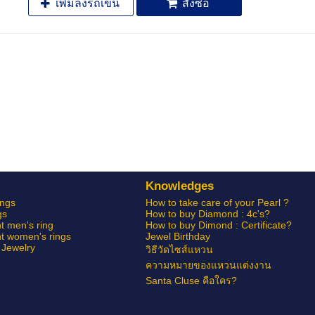
เพิ่มลงรถเข็น
สั่งซื้อ
Knowledges
ngs
How to take care of your Pearl ?
gs
How to buy Diamond : 4c's?
 men's ring
How to buy Dimond : Certificate?
 women's rings
Jewel Birthday
Jewelry
วิธีวัดไซส์แหวน
ความหมายของแหวนแต่งงาน
Santa Cluse คือใคร?